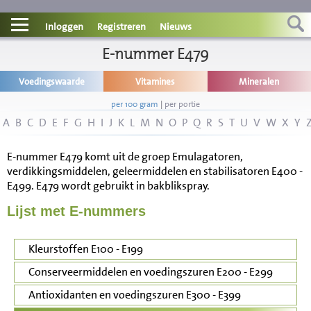
Contact
Inloggen
Registreren
Nieuws
Informatie
E-nummer E479
Voedingswaarde
Vitamines
Mineralen
Disclaimer
per 100 gram
|
per portie
A
B
C
D
E
F
G
H
I
J
K
L
M
N
O
P
Q
R
S
T
U
V
W
X
Y
E-nummer E479 komt uit de groep Emulagatoren,
verdikkingsmiddelen, geleermiddelen en stabilisatoren E400 -
E499. E479 wordt gebruikt in bakblikspray.
Lijst met E-nummers
Kleurstoffen E100 - E199
Conserveermiddelen en voedingszuren E200 - E299
Antioxidanten en voedingszuren E300 - E399