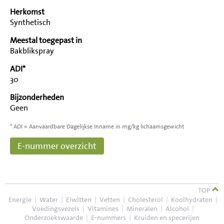
Herkomst
Synthetisch
Meestal toegepast in
Bakblikspray
ADI*
30
Bijzonderheden
Geen
* ADI = Aanvaardbare Dagelijkse Inname in mg/kg lichaamsgewicht
E-nummer overzicht
TOP
Energie
|
Water
|
Eiwitten
|
Vetten
|
Cholesterol
|
Koolhydraten
|
Voedingsvezels
|
Vitamines
|
Mineralen
|
Alcohol
|
Onderzoekswaarde
|
E-nummers
|
Kruiden en specerijen