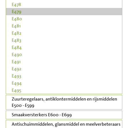
E478
E479
E480
E481
E482
E483
E484
E490
E491
E492
E493
E494
E495
Zuurteregelaars, antiklontermiddelen en rijsmiddelen
E500 - E599
Smaakversterkers E600 - E699
Antischuimmiddelen, glansmiddel en meelverbeteraars