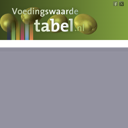
Voedingswaarde
Wat is wat?
Ons voedsel
Bereken
Nieuws
Boeken
Registreren
Inloggen