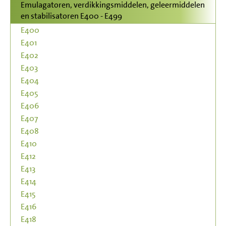
Emulagatoren, verdikkingsmiddelen, geleermiddelen
en stabilisatoren E400 - E499
E400
E401
E402
E403
E404
E405
E406
E407
E408
E410
E412
E413
E414
E415
E416
E418