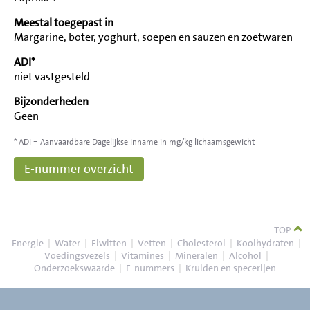
Meestal toegepast in
Margarine, boter, yoghurt, soepen en sauzen en zoetwaren
ADI*
niet vastgesteld
Bijzonderheden
Geen
* ADI = Aanvaardbare Dagelijkse Inname in mg/kg lichaamsgewicht
E-nummer overzicht
TOP
Energie
|
Water
|
Eiwitten
|
Vetten
|
Cholesterol
|
Koolhydraten
|
Voedingsvezels
|
Vitamines
|
Mineralen
|
Alcohol
|
Onderzoekswaarde
|
E-nummers
|
Kruiden en specerijen