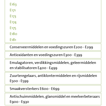
E163
E171
E173
E174
E175
E180
E181
Conserveermiddelen en voedingszuren E200 - E299
Antioxidanten en voedingszuren E300 - E399
Emulagatoren, verdikkingsmiddelen, geleermiddelen
en stabilisatoren E400 - E499
Zuurteregelaars, antiklontermiddelen en rijsmiddelen
E500 - E599
Smaakversterkers E600 - E699
Antischuimmiddelen, glansmiddel en meelverbeteraars
E900 - E930