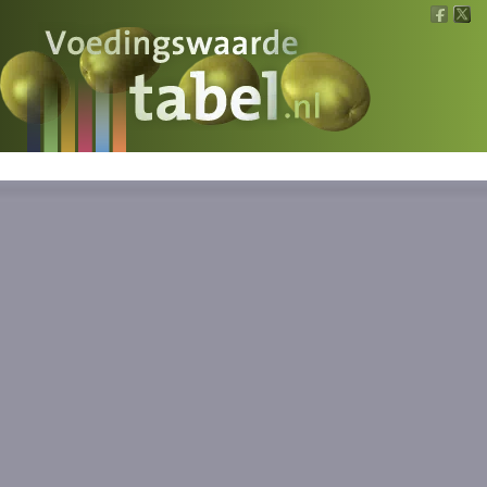
Voedingswaarde
Wat is wat?
Ons voedsel
Bereken
Nieuws
Boeken
Registreren
Inloggen