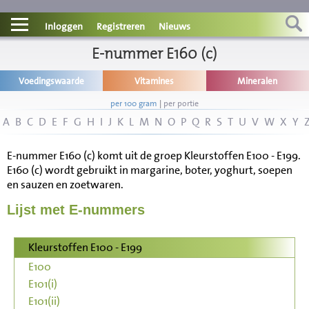
Contact
Inloggen
Registreren
Nieuws
Informatie
E-nummer E160 (c)
Voedingswaarde
Vitamines
Mineralen
Disclaimer
per 100 gram
|
per portie
A
B
C
D
E
F
G
H
I
J
K
L
M
N
O
P
Q
R
S
T
U
V
W
X
Y
E-nummer E160 (c) komt uit de groep Kleurstoffen E100 - E199.
E160 (c) wordt gebruikt in margarine, boter, yoghurt, soepen
en sauzen en zoetwaren.
Lijst met E-nummers
Kleurstoffen E100 - E199
E100
E101(i)
E101(ii)